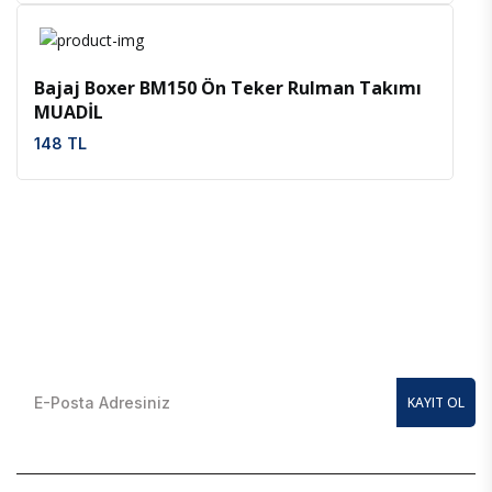
İncele
Favoriler
Bajaj Boxer BM150 Ön Teker Rulman Takımı
MUADİL
148 TL
E-Bülten Kayıt Olun
En güncel kampanyalardan anında haberdar olmak için
KAYIT OL