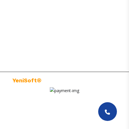
BAJAJ YEDEK PARÇA
SİTE MAP
MÜŞTERI HIZMETLERI
BILGILENDIRMELER
YeniSoft®
| E-Ticaret paketi ile hazırlanmıştır