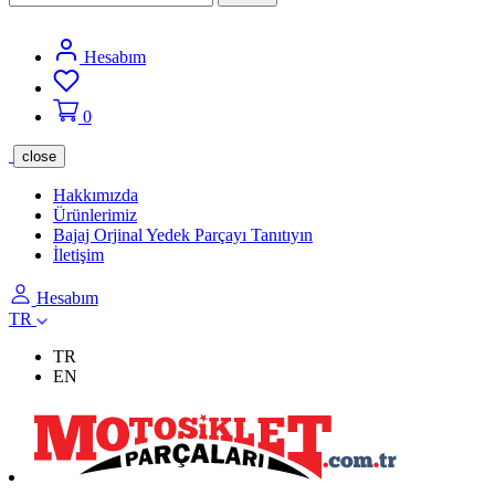
Hesabım
0
close
Hakkımızda
Ürünlerimiz
Bajaj Orjinal Yedek Parçayı Tanıtıyın
İletişim
Hesabım
TR
TR
EN