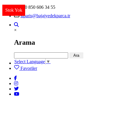
+90 850 606 34 55
Stok Yok
Stok Yok
Stok Yok
siparis@bajajyedekparca.tr
×
Arama
Ara
Select Language
▼
Favoriler