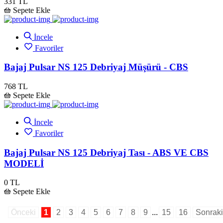
331 TL
Sepete Ekle
İncele
Favoriler
Bajaj Pulsar NS 125 Debriyaj Müşürü - CBS
768 TL
Sepete Ekle
İncele
Favoriler
Bajaj Pulsar NS 125 Debriyaj Tası - ABS VE CBS
MODELİ
0 TL
Sepete Ekle
Önceki
1
2
3
4
5
6
7
8
9
...
15
16
Sonraki