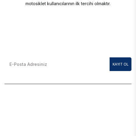
motosiklet kullanıcılarının ilk tercihi olmaktır.
E-Bülten Kayıt Olun
En güncel kampanyalardan anında haberdar olmak için
KAYIT OL
BAJAJ YEDEK PARÇA
SİTE MAP
MÜŞTERI HIZMETLERI