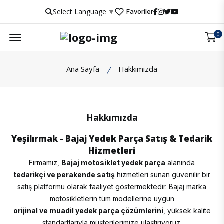
Select Language
▼
Favoriler
Menu
0
Ana Sayfa
Hakkımızda
Hakkımızda
Yeşilırmak - Bajaj Yedek Parça Satış & Tedarik
Hizmetleri
Firmamız,
Bajaj motosiklet yedek parça
alanında
tedarikçi ve perakende satış
hizmetleri sunan güvenilir bir
satış platformu olarak faaliyet göstermektedir. Bajaj marka
motosikletlerin tüm modellerine uygun
orijinal ve muadil yedek parça çözümlerini
, yüksek kalite
standartlarıyla müşterilerimize ulaştırıyoruz.