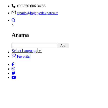
+90 850 606 34 55
siparis@bajajyedekparca.tr
×
Arama
Ara
Select Language
▼
Favoriler