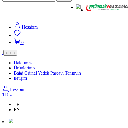
Hesabım
0
close
Hakkımızda
Ürünlerimiz
Bajaj Orjinal Yedek Parçayı Tanıtıyın
İletişim
Hesabım
TR
TR
EN