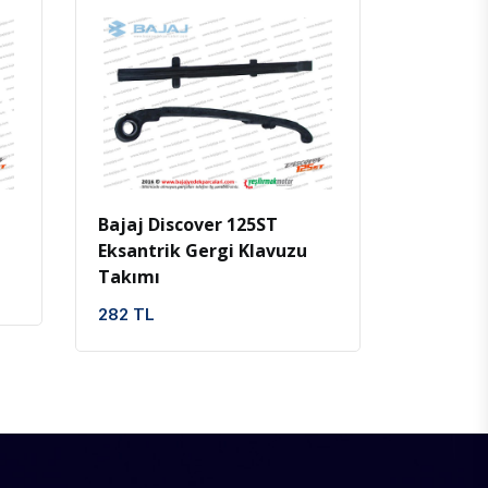
İncele
Favoriler
Bajaj Discover 125ST
Eksantrik Gergi Klavuzu
Takımı
282 TL