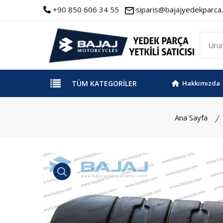
+90 850 606 34 55
siparis@bajajyedekparca.
TÜM KATEGORILER
Hakkımızda
Ana Sayfa
İncele