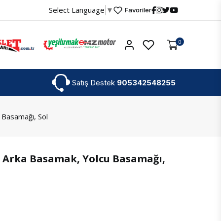
Select Language
▼
Favoriler
Hesabım
0
Satış Destek
905342548255
 Basamağı, Sol
T Arka Basamak, Yolcu Basamağı,