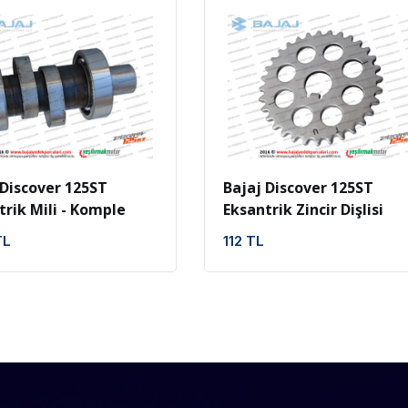
İncele
Favoriler
İncele
Favoriler
 Discover 125ST
Bajaj Discover 125ST
trik Mili - Komple
Eksantrik Zincir Dişlisi
TL
112 TL