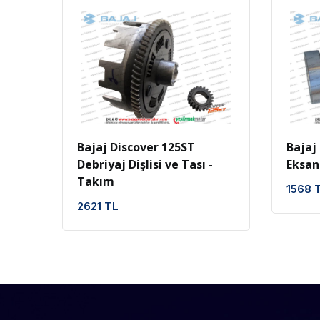
İncele
Favoriler
Bajaj Discover 125ST
Bajaj
Debriyaj Dişlisi ve Tası -
Eksan
Takım
1568 
2621 TL