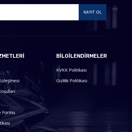
KAYIT OL
ZMETLERI
BILGILENDIRMELER
KVKK Politikası
Sözleşmesi
Gizlilik Politikası
oşulları
me Formu
tikası