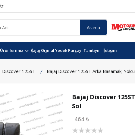
tr
Arama
Ürünlerimiz
Bajaj Orjinal Yedek Parçayı Tanıtıyın
İletişim
Discover 125ST
Bajaj Discover 125ST Arka Basamak, Yolcu
Bajaj Discover 125S
Sol
464 ₺