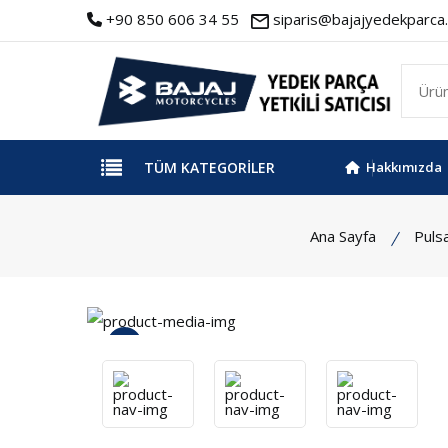
+90 850 606 34 55
siparis@bajajyedekparca.
TÜM KATEGORILER
Hakkımızda
Ana Sayfa
Puls
İncele