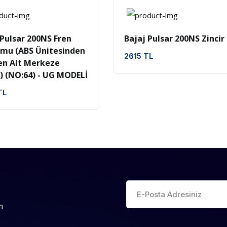
İncele
Favoriler
İncele
Favoriler
 Pulsar 200NS Fren
Bajaj Pulsar 200NS Zincir
mu (ABS Ünitesinden
2615 TL
en Alt Merkeze
) (NO:64) - UG MODELİ
TL
n