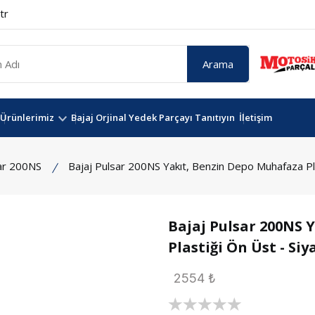
tr
Arama
Ürünlerimiz
Bajaj Orjinal Yedek Parçayı Tanıtıyın
İletişim
ar 200NS
Bajaj Pulsar 200NS Yakıt, Benzin Depo Muhafaza Pla
Bajaj Pulsar 200NS 
Plastiği Ön Üst - Siy
2554 ₺