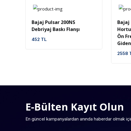
İncele
Favoriler
Bajaj Pulsar 200NS
Bajaj
Debriyaj Baskı Flanşı
Hortu
Ön Fr
452 TL
Giden
2558 
E-Bülten Kayıt Olun
En güncel kampanyalardan anında haberdar olmak içi