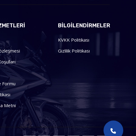
ZMETLERI
BILGILENDIRMELER
KVKK Politikası
Sözleşmesi
Gizlilik Politikası
oşulları
me Formu
tikası
a Metni