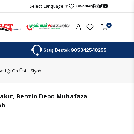
Select Language
▼
Favoriler
Hesabım
0
Satış Destek
905342548255
stiği Ön Üst - Siyah
Yakıt, Benzin Depo Muhafaza
ah