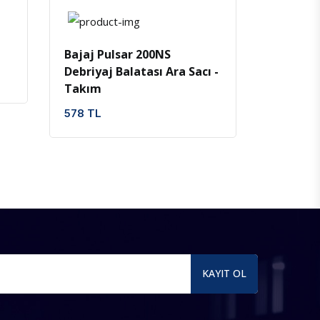
İncele
Favoriler
Bajaj Pulsar 200NS
Debriyaj Balatası Ara Sacı -
Takım
578 TL
KAYIT OL