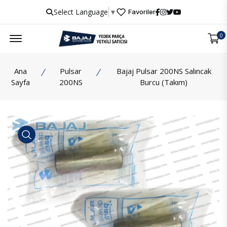
Select Language
▼
Favoriler
Menu
0
Ana
Pulsar
Bajaj Pulsar 200NS Salıncak
Sayfa
200NS
Burcu (Takım)
İncele