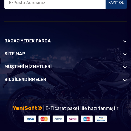
KAYIT OL
BAJAJ YEDEK PARÇA
SİTE MAP
MÜŞTERI HIZMETLERI
BILGILENDIRMELER
YeniSoft®
| E-Ticaret paketi ile hazırlanmıştır