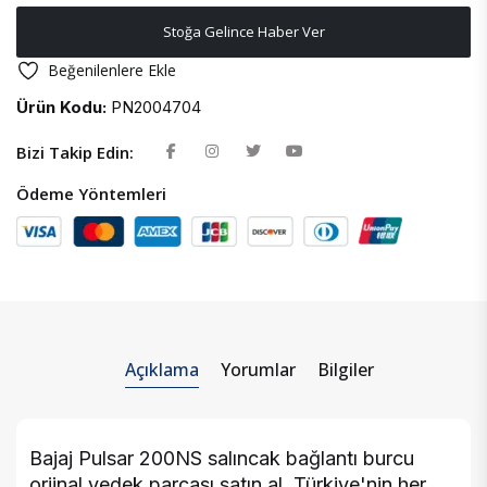
Stoğa Gelince Haber Ver
Beğenilenlere Ekle
Ürün Kodu:
PN2004704
Bizi Takip Edin:
Ödeme Yöntemleri
Açıklama
Yorumlar
Bilgiler
Bajaj Pulsar 200NS salıncak bağlantı burcu
orjinal yedek parçası satın al. Türkiye'nin her