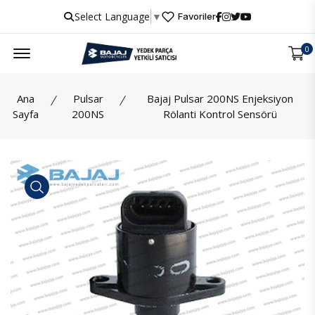
Select Language
▼
Favoriler
Menu
0
Ana
Pulsar
Bajaj Pulsar 200NS Enjeksiyon
Sayfa
200NS
Rölanti Kontrol Sensörü
İncele