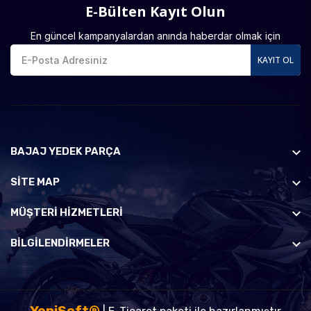
E-Bülten Kayıt Olun
En güncel kampanyalardan anında haberdar olmak için
KAYIT OL
BAJAJ YEDEK PARÇA
SİTE MAP
MÜŞTERI HIZMETLERI
BILGILENDIRMELER
YeniSoft®