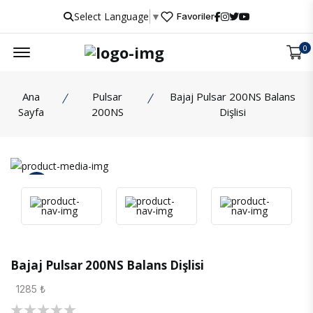
Select Language
▼
Favoriler
Menu
0
Ana
Pulsar
Bajaj Pulsar 200NS Balans
Sayfa
200NS
Dişlisi
İncele
Bajaj Pulsar 200NS Balans Dişlisi
1285 ₺