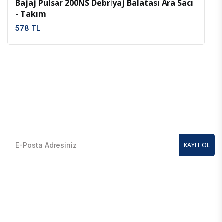
Bajaj Pulsar 200NS Debriyaj Balatası Ara Sacı
- Takım
578 TL
E-Bülten Kayıt Olun
En güncel kampanyalardan anında haberdar olmak için
KAYIT OL
BAJAJ YEDEK PARÇA