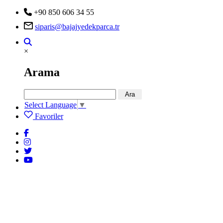
+90 850 606 34 55
siparis@bajajyedekparca.tr
×
Arama
Ara
Select Language
▼
Favoriler