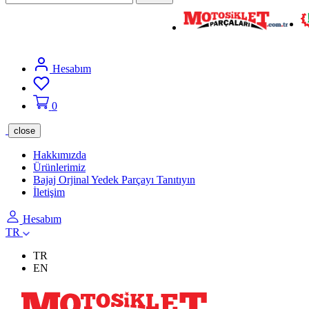
Hesabım
0
close
Hakkımızda
Ürünlerimiz
Bajaj Orjinal Yedek Parçayı Tanıtıyın
İletişim
Hesabım
TR
TR
EN