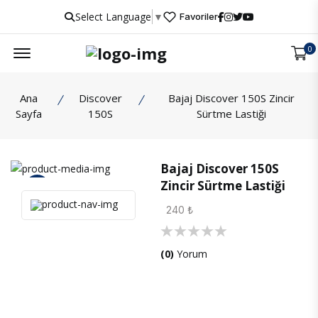
Select Language
▼
Favoriler
Menu
0
Ana
Discover
Bajaj Discover 150S Zincir
Sayfa
150S
Sürtme Lastiği
Bajaj Discover 150S
Zincir Sürtme Lastiği
İncele
240 ₺
(0)
Yorum