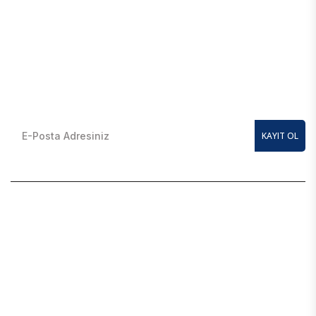
E-Bülten Kayıt Olun
En güncel kampanyalardan anında haberdar olmak için
KAYIT OL
BAJAJ YEDEK PARÇA
SİTE MAP
MÜŞTERI HIZMETLERI