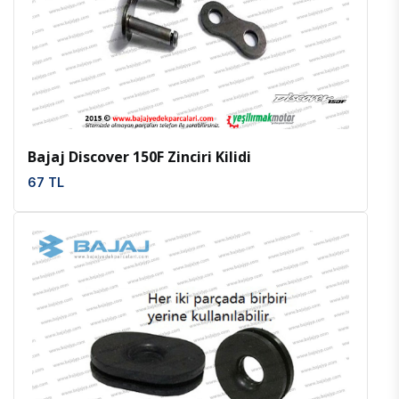
İncele
Favoriler
Bajaj Discover 150F Zinciri Kilidi
67 TL
İncele
Favoriler