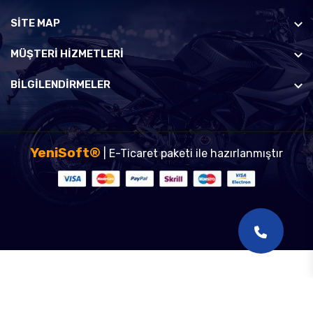
SİTE MAP
MÜŞTERI HIZMETLERI
BILGILENDIRMELER
YeniSoft®
| E-Ticaret paketi ile hazırlanmıştır