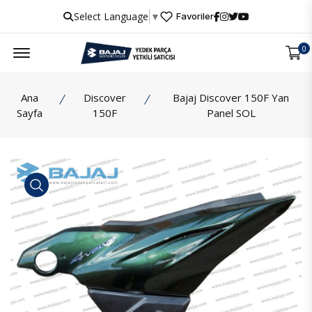
Select Language
▼
Favoriler
Menu
0
Ana
Discover
Bajaj Discover 150F Yan
Sayfa
150F
Panel SOL
İncele