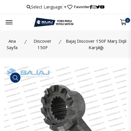
Select Language
▼
Favoriler
Menu
0
Ana
Discover
Bajaj Discover 150F Marş Dişli
Sayfa
150F
Karşılığı
İncele