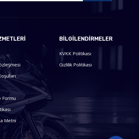
ZMETLERI
BILGILENDIRMELER
KVKK Politikası
Sözleşmesi
Gizlilik Politikası
oşulları
me Formu
tikası
a Metni