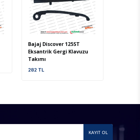
İncele
Favoriler
Bajaj Discover 125ST
Eksantrik Gergi Klavuzu
Takımı
282 TL
KAYIT OL