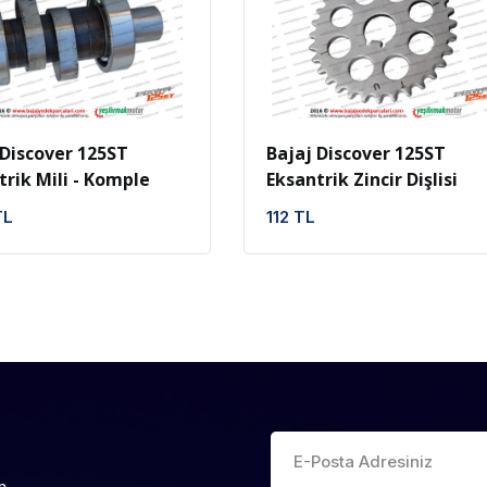
İncele
Favoriler
İncele
Favoriler
 Discover 125ST
Bajaj Discover 125ST
trik Mili - Komple
Eksantrik Zincir Dişlisi
TL
112 TL
n