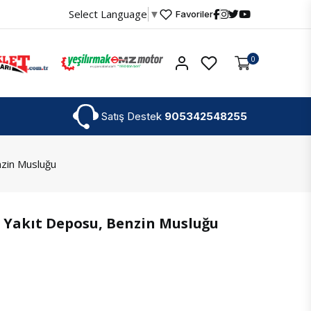
Select Language
▼
Favoriler
Hesabım
0
Satış Destek
905342548255
nzin Musluğu
T Yakıt Deposu, Benzin Musluğu