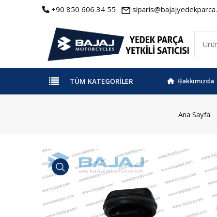
+90 850 606 34 55
siparis@bajajyedekparca.
TÜM KATEGORILER
Hakkımızda
Ana Sayfa
İncele