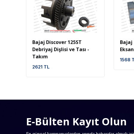
İncele
Favoriler
Bajaj Discover 125ST
Bajaj
Debriyaj Dişlisi ve Tası -
Eksan
Takım
1568 
2621 TL
E-Bülten Kayıt Olun
En güncel kampanyalardan anında haberdar olmak içi