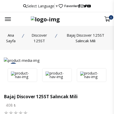
Select Language
▼
Favoriler
Menu
0
Ana
Discover
Bajaj Discover 125ST
Sayfa
125ST
Salıncak Mili
İncele
Bajaj Discover 125ST Salıncak Mili
408 ₺