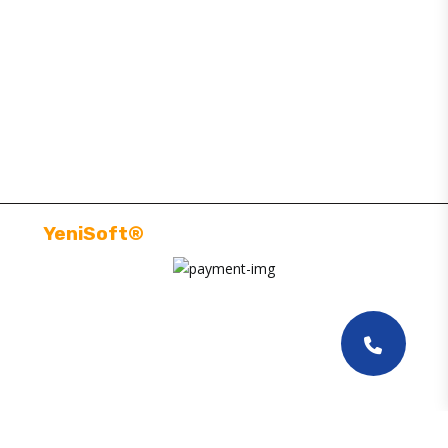
BAJAJ YEDEK PARÇA
SİTE MAP
MÜŞTERI HIZMETLERI
BILGILENDIRMELER
YeniSoft®
| E-Ticaret paketi ile hazırlanmıştır