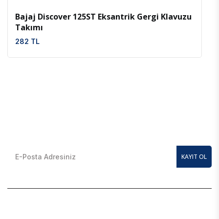
Bajaj Discover 125ST Eksantrik Gergi Klavuzu
Takımı
282 TL
E-Bülten Kayıt Olun
En güncel kampanyalardan anında haberdar olmak için
KAYIT OL