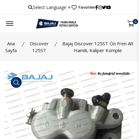
Select Language
▼
Favoriler
Menu
0
Ana
Discover
Bajaj Discover 125ST Ön Fren Alt
Sayfa
125ST
Hamili, Kaliper Komple
İncele