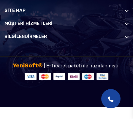
SİTE MAP
MÜŞTERI HIZMETLERI
BILGILENDIRMELER
YeniSoft®
| E-Ticaret paketi ile hazırlanmıştır