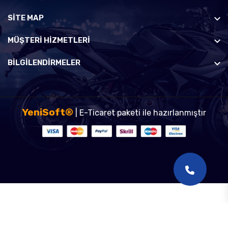
SİTE MAP
MÜŞTERI HIZMETLERI
BILGILENDIRMELER
YeniSoft®
| E-Ticaret paketi ile hazırlanmıştır