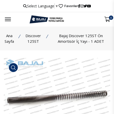
Select Language
▼
Favoriler
Menu
0
Ana
Discover
Bajaj Discover 125ST Ön
Sayfa
125ST
Amortisör İç Yayı - 1 ADET
İncele