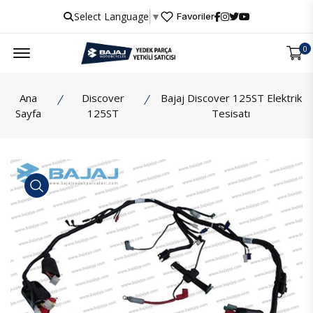
Select Language
▼
Favoriler
Menu
0
Ana
Discover
Bajaj Discover 125ST Elektrik
Sayfa
125ST
Tesisatı
İncele