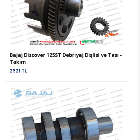
İncele
Favoriler
Bajaj Discover 125ST Debriyaj Dişlisi ve Tası -
Takım
2621 TL