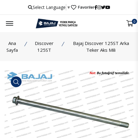
Select Language
▼
Favoriler
Menu
0
Ana
Discover
Bajaj Discover 125ST Arka
Sayfa
125ST
Teker Aks Mili
İncele