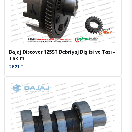
İncele
Favoriler
Bajaj Discover 125ST Debriyaj Dişlisi ve Tası -
Takım
2621 TL