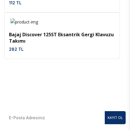
112 TL
İncele
Favoriler
Bajaj Discover 125ST Eksantrik Gergi Klavuzu
Takımı
282 TL
E-Bülten Kayıt Olun
En güncel kampanyalardan anında haberdar olmak için
KAYIT OL