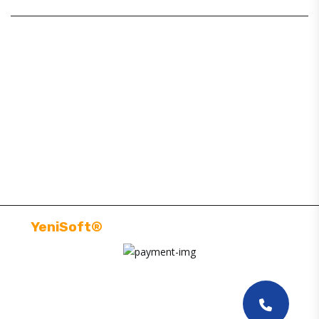
BAJAJ YEDEK PARÇA
SİTE MAP
MÜŞTERI HIZMETLERI
BILGILENDIRMELER
YeniSoft®
| E-Ticaret paketi ile hazırlanmıştır