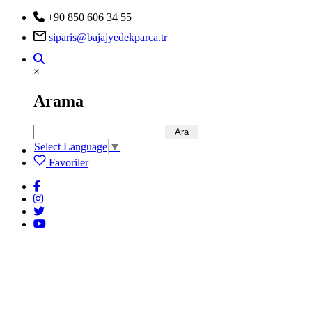
+90 850 606 34 55
siparis@bajajyedekparca.tr
×
Arama
Ara
Select Language
▼
Favoriler