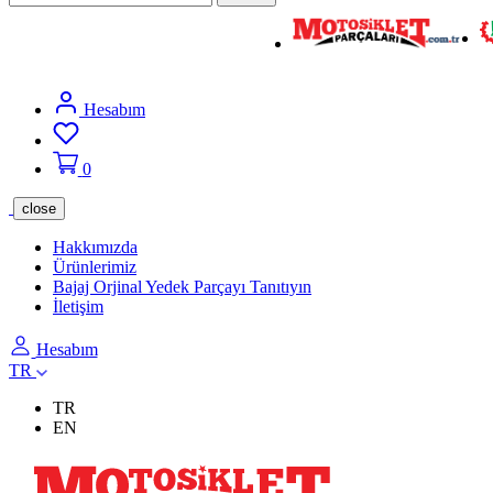
Hesabım
0
close
Hakkımızda
Ürünlerimiz
Bajaj Orjinal Yedek Parçayı Tanıtıyın
İletişim
Hesabım
TR
TR
EN