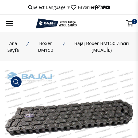
Select Language
▼
Favoriler
Menu
0
Ana
Boxer
Bajaj Boxer BM150 Zinciri
Sayfa
BM150
(MUADİL)
İncele