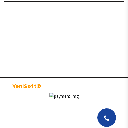
BAJAJ YEDEK PARÇA
SİTE MAP
MÜŞTERI HIZMETLERI
BILGILENDIRMELER
YeniSoft®
| E-Ticaret paketi ile hazırlanmıştır