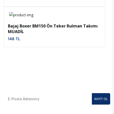
İncele
Favoriler
Bajaj Boxer BM150 Ön Teker Rulman Takımı
MUADİL
148 TL
E-Bülten Kayıt Olun
En güncel kampanyalardan anında haberdar olmak için
KAYIT OL