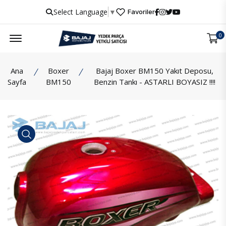
Select Language
▼
Favoriler
Menu
0
Ana
Boxer
Bajaj Boxer BM150 Yakıt Deposu,
Sayfa
BM150
Benzin Tankı - ASTARLI BOYASIZ !!!!
İncele