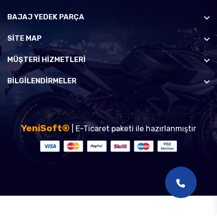
BAJAJ YEDEK PARÇA
SİTE MAP
MÜŞTERI HIZMETLERI
BILGILENDIRMELER
YeniSoft®
| E-Ticaret paketi ile hazırlanmıştır