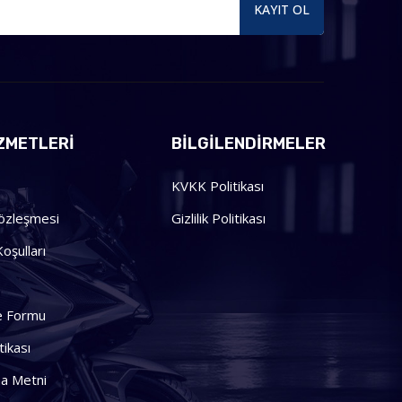
KAYIT OL
ZMETLERI
BILGILENDIRMELER
KVKK Politikası
Sözleşmesi
Gizlilik Politikası
oşulları
me Formu
tikası
a Metni