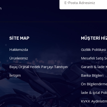
n
SİTE MAP
MÜŞTERI HI
Hakkımızda
Gizlilik Politikasi
Ürünlerimiz
Mesafeli Satış 
Bajaj Orjinal Yedek Parçayı Tanıtıyın
Garanti & İade K
İletişim
Banka Bilgileri
Ön Bilgilendir
İade & İptal Poli
KVKK Aydınlatm