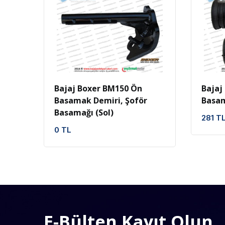
İncele
Favoriler
Bajaj Boxer BM150 Ön
Bajaj
Basamak Demiri, Şoför
Basam
Basamağı (Sol)
281 T
0 TL
E-Bülten Kayıt Olun