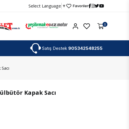
Select Language
▼
Favoriler
Hesabım
0
Satış Destek
905342548255
 Sacı
ülbütör Kapak Sacı