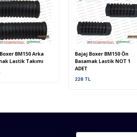
İncele
Favoriler
İncele
Favoriler
 Boxer BM150 Arka
Bajaj Boxer BM150 Ön
ak Lastik Takımı
Basamak Lastik NOT 1
ADET
L
228 TL