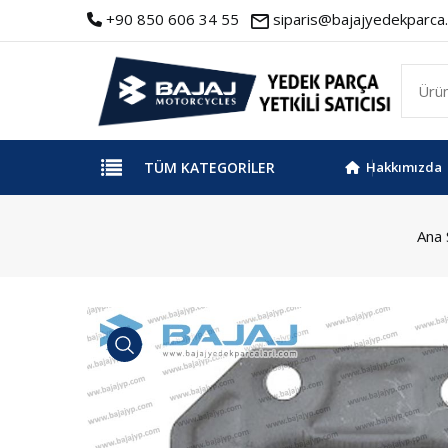
+90 850 606 34 55
siparis@bajajyedekparca.
TÜM KATEGORILER
Hakkımızda
Ana 
İncele