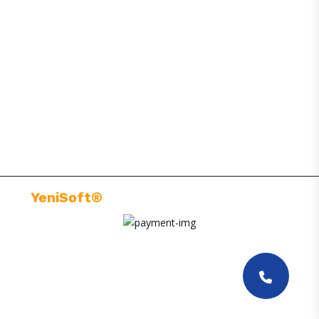
BAJAJ YEDEK PARÇA
SİTE MAP
MÜŞTERI HIZMETLERI
BILGILENDIRMELER
YeniSoft®
| E-Ticaret paketi ile hazırlanmıştır