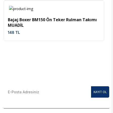
İncele
Favoriler
Bajaj Boxer BM150 Ön Teker Rulman Takımı
MUADİL
148 TL
E-Bülten Kayıt Olun
En güncel kampanyalardan anında haberdar olmak için
KAYIT OL