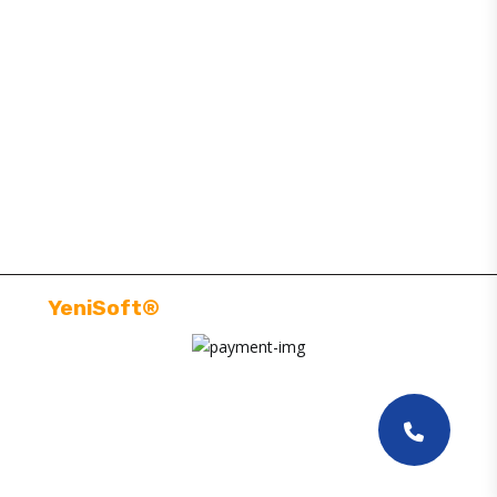
BAJAJ YEDEK PARÇA
SİTE MAP
MÜŞTERI HIZMETLERI
BILGILENDIRMELER
YeniSoft®
| E-Ticaret paketi ile hazırlanmıştır