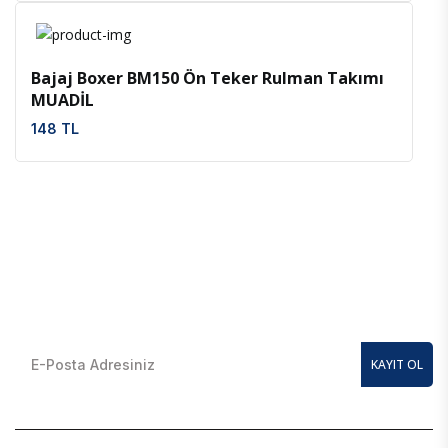
İncele
Favoriler
Bajaj Boxer BM150 Ön Teker Rulman Takımı
MUADİL
148 TL
E-Bülten Kayıt Olun
En güncel kampanyalardan anında haberdar olmak için
KAYIT OL